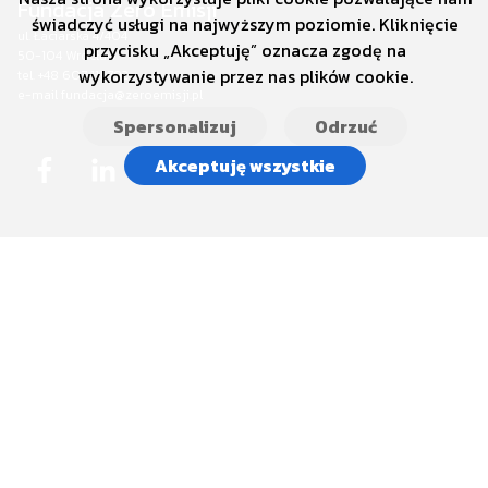
Fundacja Zero Emisji
świadczyć usługi na najwyższym poziomie. Kliknięcie
ul. Łaciarska 4/404
przycisku „Akceptuję” oznacza zgodę na
50-104 Wrocław
wykorzystywanie przez nas plików cookie.
tel. +48 607 111 792
e-mail fundacja@zeroemisji.pl
Spersonalizuj
Odrzuć
Akceptuję wszystkie
Na skróty
Aktualności
Fundacja ZERO EMISJI
Kontakt
Wnioski "Czyste Powietrze"
Regulamin