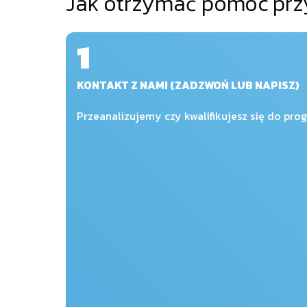
Jak otrzymać pomoc przy
1
KONTAKT Z NAMI (ZADZWOŃ LUB NAPISZ)
Przeanalizujemy czy kwalifikujesz się do pro