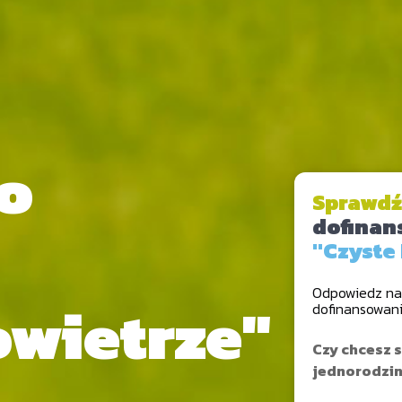
o
Sprawdź
dofinan
"Czyste
Odpowiedz na 
owietrze"
dofinansowan
Czy chcesz 
jednorodzi