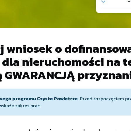
j wniosek o dofinansow
 dla nieruchomości na 
ą GWARANCJĄ przyznani
wego programu Czyste Powietrze
. Przed rozpoczęciem p
 wskaże zakres prac.