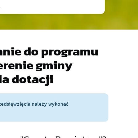
anie do programu
terenie gminy
a dotacji
rzedsięwzięcia należy wykonać