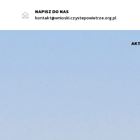
NAPISZ DO NAS
kontakt@wnioski.czystepowietrze.org.pl
AKT