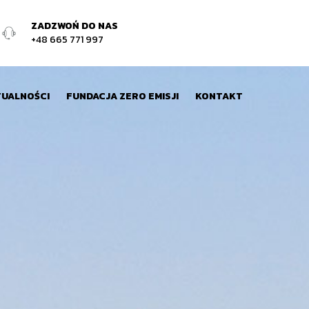
ZADZWOŃ DO NAS
+48 665 771 997
UALNOŚCI
FUNDACJA ZERO EMISJI
KONTAKT