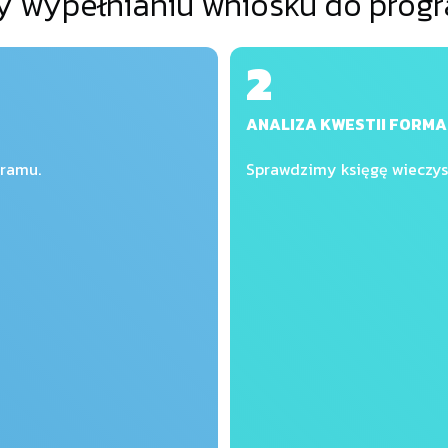
 wypełnianiu wniosku do progr
2
ANALIZA KWESTII FORM
gramu.
Sprawdzimy księgę wieczys