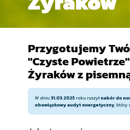
Żyraków
Przygotujemy Twó
"Czyste Powietrze"
Żyraków z pisemn
W dniu
31.03.2025
roku ruszył
nabór do no
obowiązkowy audyt energetyczny
, który