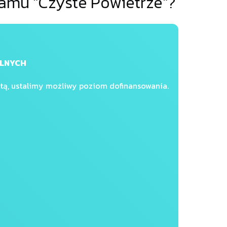
amu "Czyste Powietrze"?
ALNYCH
tą, ustalimy możliwy poziom dofinansowania.