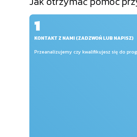
Jak otrzymać pomoc przy
1
KONTAKT Z NAMI (ZADZWOŃ LUB NAPISZ)
Przeanalizujemy czy kwalifikujesz się do pro