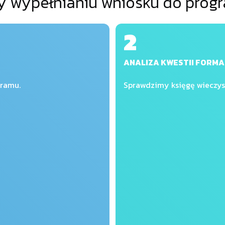
 wypełnianiu wniosku do progr
2
ANALIZA KWESTII FORM
gramu.
Sprawdzimy księgę wieczys