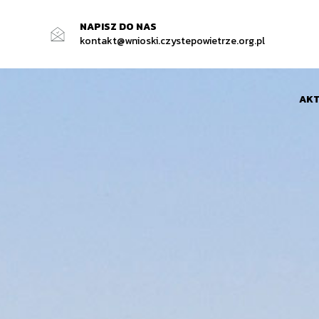
NAPISZ DO NAS
kontakt@wnioski.czystepowietrze.org.pl
AKT