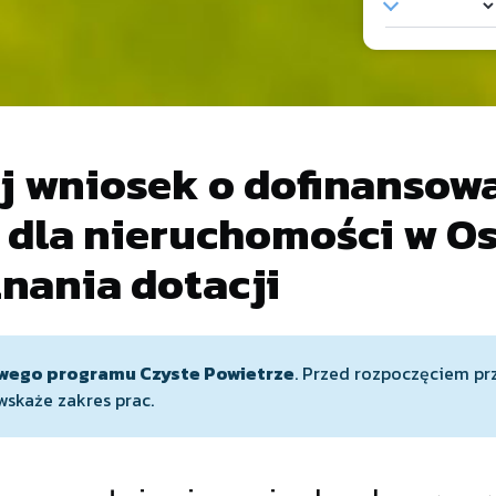
j wniosek o dofinansow
" dla nieruchomości w O
ania dotacji
wego programu Czyste Powietrze
. Przed rozpoczęciem p
 wskaże zakres prac.