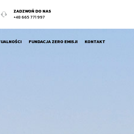
ZADZWOŃ DO NAS
+48 665 771 997
UALNOŚCI
FUNDACJA ZERO EMISJI
KONTAKT