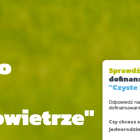
o
Sprawdź
dofinan
"Czyste
Odpowiedz na 
owietrze"
dofinansowan
Czy chcesz 
jednorodzi