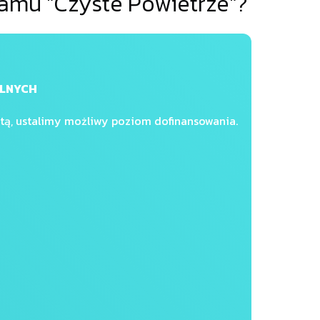
amu "Czyste Powietrze"?
ALNYCH
tą, ustalimy możliwy poziom dofinansowania.