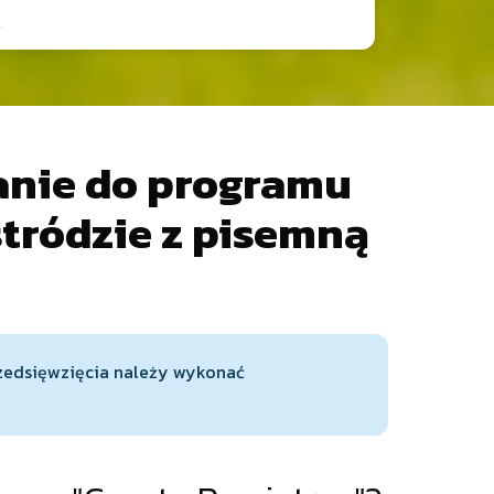
anie do programu
stródzie z pisemną
rzedsięwzięcia należy wykonać